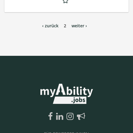
‹ zurück
2
weiter ›