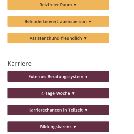
Reizfreier Raum
▼
Behindertenvertrauensperson
▼
Assistenzhund-freundlich
▼
Karriere
Externes Beratungssystem
▼
4-Tage-Woche
▼
Karrierechancen in Teilzeit
▼
Bildungskarenz
▼