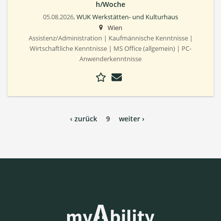
h/Woche
05.08.2026,
WUK Werkstätten- und Kulturhaus
Wien
Assistenz/Administration | Kaufmännische Kenntnisse |
Wirtschaftliche Kenntnisse | MS Office (allgemein) | PC-
Anwenderkenntnisse
‹ zurück
9
weiter ›