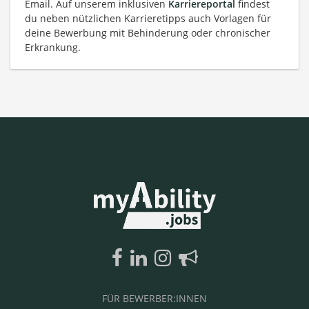
Email. Auf unserem inklusiven
Karriereportal
findest
du neben nützlichen Karrieretipps auch Vorlagen für
deine Bewerbung mit Behinderung oder chronischer
Erkrankung.
FÜR BEWERBER:INNEN