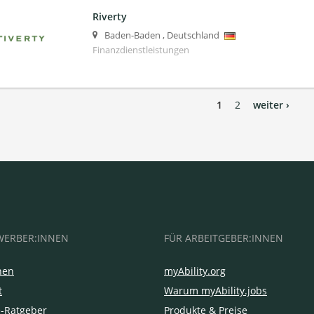
Riverty
Baden-Baden
,
Deutschland
Finanzdienstleistungen
1
2
weiter ›
WERBER:INNEN
FÜR ARBEITGEBER:INNEN
hen
myAbility.org
t
Warum myAbility.jobs
e-Ratgeber
Produkte & Preise