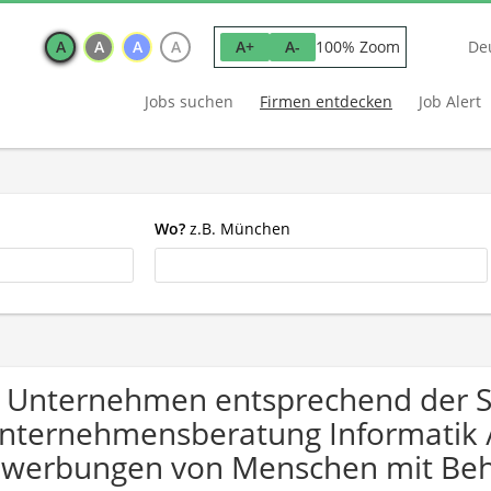
A
A
A
A
100% Zoom
A+
A-
De
Jobs suchen
Firmen entdecken
Job Alert
Wo?
z.B. München
 Unternehmen entsprechend der 
nternehmensberatung Informatik / 
werbungen von Menschen mit Beh