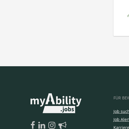
FÜR BE
Job suc
Job Aler
Karrier