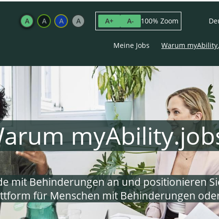
A
A
A
A
100% Zoom
A+
A-
De
Meine Jobs
Warum myAbility.
arum myAbility.job
e mit Behinderungen an und positionieren Sie
attform für Menschen mit Behinderungen ode