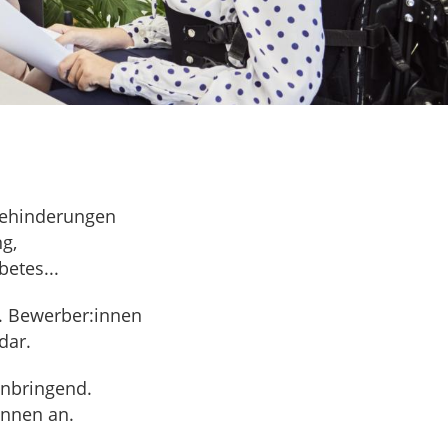
Behinderungen
g,
etes...
w. Bewerber:innen
dar.
nnbringend.
innen an.