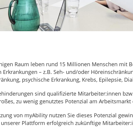
higen Raum leben rund 15 Millionen Menschen mit 
 Erkrankungen – z.B. Seh- und/oder Höreinschränkun
ränkung, psychische Erkrankung, Krebs, Epilepsie, Diab
inderungen sind qualifizierte Mitarbeiter:innen bz
großes, zu wenig genutztes Potenzial am Arbeitsmarkt 
tzung von myAbility nutzen Sie dieses Potenzial gewi
unserer Plattform erfolgreich zukünftige Mitarbeiter: