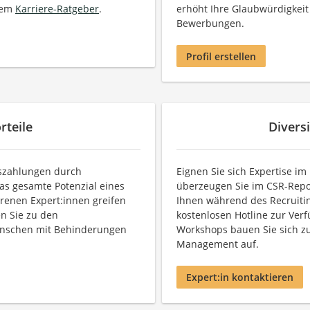
rem
Karriere-Ratgeber
.
erhöht Ihre Glaubwürdigkeit 
Bewerbungen.
Profil erstellen
rteile
Divers
hszahlungen durch
Eignen Sie sich Expertise im
s gesamte Potenzial eines
überzeugen Sie im CSR-Repor
renen Expert:innen greifen
Ihnen während des Recruiti
n Sie zu den
kostenlosen Hotline zur Verf
Menschen mit Behinderungen
Workshops bauen Sie sich zu
Management auf.
Expert:in kontaktieren