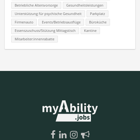
Betriebliche Altersvorsorge
Gesundheitsleistungen
Unterstützung für psychische Gesundheit
Parkplatz
Firmenauto
Events/Betriebsausflüge
Büroküche
Essenszuschuss/Stützung Mittagstisch
Kantine
Mitarbeiter:innenrabatte