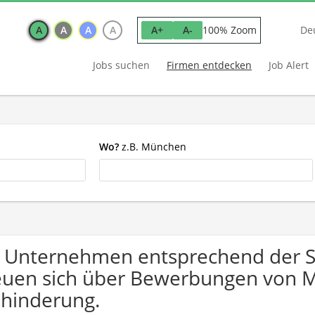
A
A
A
A
100% Zoom
A+
A-
De
Jobs suchen
Firmen entdecken
Job Alert
Wo?
z.B. München
 Unternehmen entsprechend der Su
euen sich über Bewerbungen von 
hinderung.