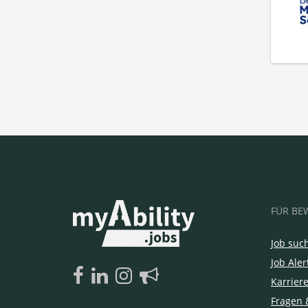
FÜR BE
Job suc
Job Aler
Karrier
Fragen 