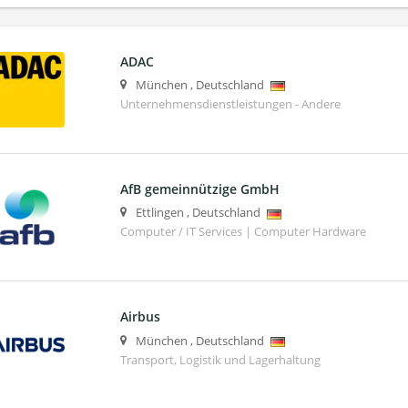
ADAC
München
,
Deutschland
Unternehmensdienstleistungen - Andere
AfB gemeinnützige GmbH
Ettlingen
,
Deutschland
Computer / IT Services | Computer Hardware
Airbus
München
,
Deutschland
Transport, Logistik und Lagerhaltung