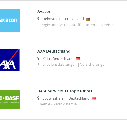
Avacon
Helmstedt
,
Deutschland
Energie und Betriebsstoffe | Internet Services
AXA Deutschland
Köln
,
Deutschland
Finanzdienstleistungen | Versicherungen
BASF Services Europe GmbH
Ludwigshafen
,
Deutschland
Chemie / Petro-Chemie