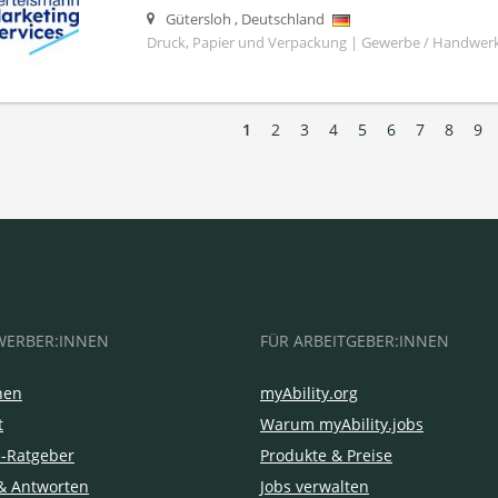
Gütersloh
,
Deutschland
Druck, Papier und Verpackung | Gewerbe / Handwer
1
2
3
4
5
6
7
8
9
WERBER:INNEN
FÜR ARBEITGEBER:INNEN
hen
myAbility.org
t
Warum myAbility.jobs
e-Ratgeber
Produkte & Preise
& Antworten
Jobs verwalten