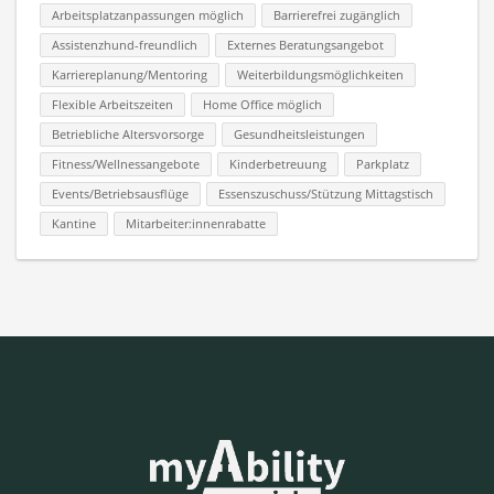
Arbeitsplatzanpassungen möglich
Barrierefrei zugänglich
Assistenzhund-freundlich
Externes Beratungsangebot
Karriereplanung/Mentoring
Weiterbildungsmöglichkeiten
Flexible Arbeitszeiten
Home Office möglich
Betriebliche Altersvorsorge
Gesundheitsleistungen
Fitness/Wellnessangebote
Kinderbetreuung
Parkplatz
Events/Betriebsausflüge
Essenszuschuss/Stützung Mittagstisch
Kantine
Mitarbeiter:innenrabatte