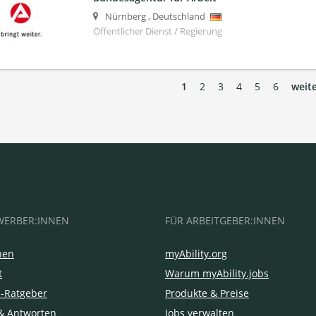
Nürnberg
,
Deutschland
Öffentlicher Dienst / Regierung
1
2
3
4
5
6
weite
WERBER:INNEN
FÜR ARBEITGEBER:INNEN
hen
myAbility.org
t
Warum myAbility.jobs
e-Ratgeber
Produkte & Preise
& Antworten
Jobs verwalten