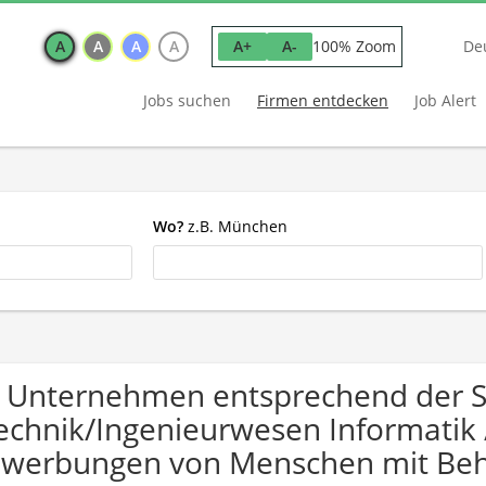
A
A
A
A
100% Zoom
A+
A-
De
Jobs suchen
Firmen entdecken
Job Alert
Wo?
z.B. München
 Unternehmen entsprechend der 
echnik/Ingenieurwesen Informatik /
werbungen von Menschen mit Beh