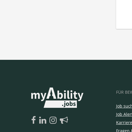
FÜR BE
Job suc
Job Aler
Karrier
Fragen 