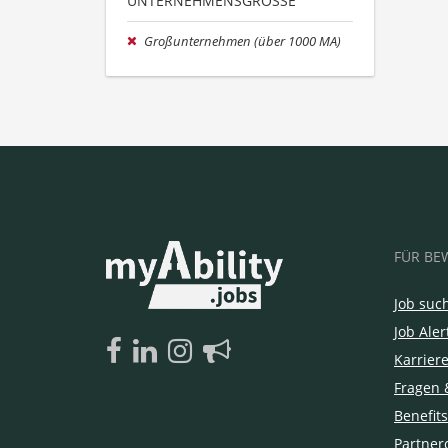
UNTERNEHMENSGRÖSSE
Großunternehmen (über 1000 MA)
FÜR BE
Job suc
Job Aler
Karrier
Fragen 
Benefits
Partner