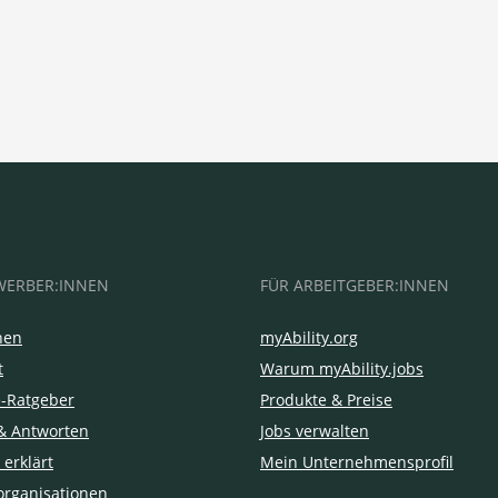
WERBER:INNEN
FÜR ARBEITGEBER:INNEN
hen
myAbility.org
t
Warum myAbility.jobs
e-Ratgeber
Produkte & Preise
& Antworten
Jobs verwalten
 erklärt
Mein Unternehmensprofil
organisationen