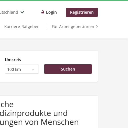
utschland
Login
Registrieren
Karriere-Ratgeber
Für Arbeitgeber:innen
Umkreis
100 km
uche
dizinprodukte und
rbungen von Menschen