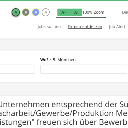
A
A
A
A
100% Zoom
A+
A-
De
Jobs suchen
Firmen entdecken
Job Alert
Wo?
z.B. München
Unternehmen entsprechend der S
acharbeit/Gewerbe/Produktion Me
istungen" freuen sich über Bewe