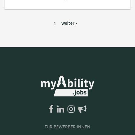
1
weiter ›
FÜR BEWERBER:INNEN