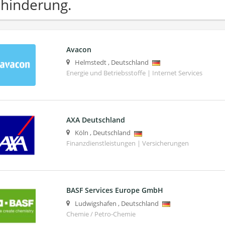
hinderung.
Avacon
Helmstedt
,
Deutschland
Energie und Betriebsstoffe | Internet Services
AXA Deutschland
Köln
,
Deutschland
Finanzdienstleistungen | Versicherungen
BASF Services Europe GmbH
Ludwigshafen
,
Deutschland
Chemie / Petro-Chemie