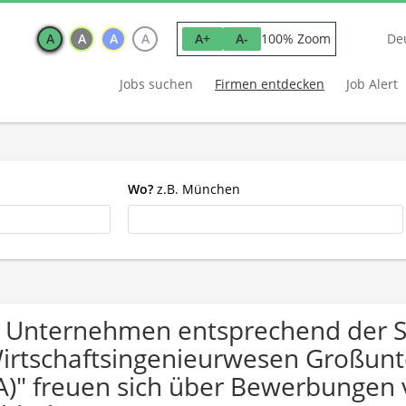
A
A
A
A
100% Zoom
A+
A-
De
Jobs suchen
Firmen entdecken
Job Alert
Wo?
z.B. München
 Unternehmen entsprechend der 
irtschaftsingenieurwesen Großun
)" freuen sich über Bewerbungen