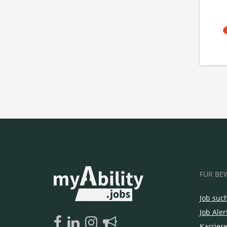
FÜR BE
Job suc
Job Aler
Karrier