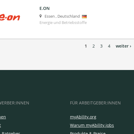
E.ON
Essen
,
Deutschland
Energie und Betriebsstoffe
1
2
3
4
weiter ›
WERBER:INNEN
FÜR ARBEITGEBER:INNEN
hen
myAbility.org
t
Warum myAbility.jobs
e-Ratgeber
Produkte & Preise