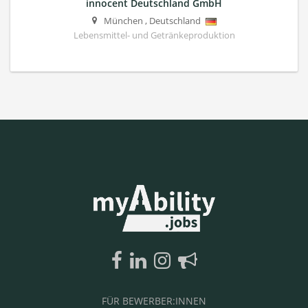
innocent Deutschland GmbH
München
,
Deutschland
Lebensmittel- und Getränkeproduktion
FÜR BEWERBER:INNEN