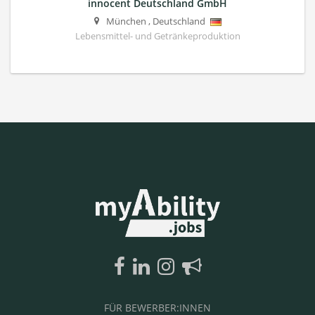
innocent Deutschland GmbH
München
,
Deutschland
Lebensmittel- und Getränkeproduktion
FÜR BEWERBER:INNEN