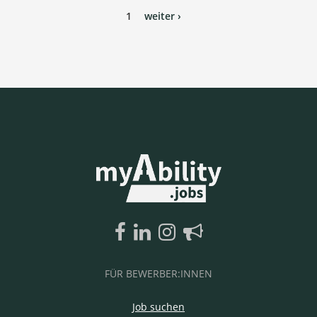
1
weiter ›
FÜR BEWERBER:INNEN
Job suchen