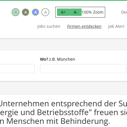
A
A
A
A
100% Zoom
A+
A-
De
Jobs suchen
Firmen entdecken
Job Alert
Wo?
z.B. München
Unternehmen entsprechend der S
ergie und Betriebsstoffe" freuen 
n Menschen mit Behinderung.