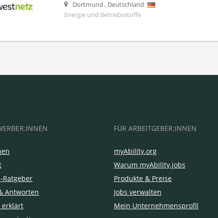
Dortmund
,
Deutschland
Energie und Betriebsstoffe
WERBER:INNEN
FÜR ARBEITGEBER:INNEN
hen
myAbility.org
t
Warum myAbility.jobs
e-Ratgeber
Produkte & Preise
& Antworten
Jobs verwalten
 erklärt
Mein Unternehmensprofil