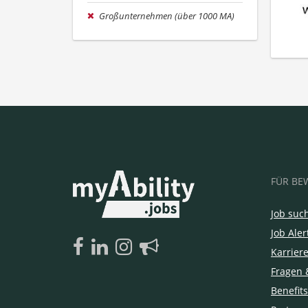
Großunternehmen (über 1000 MA)
FÜR BE
Job suc
Job Aler
Karrier
Fragen 
Benefits