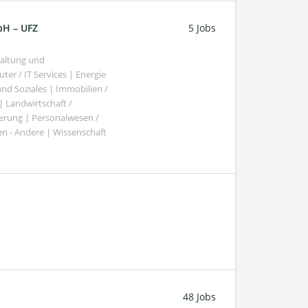
bH – UFZ
5 Jobs
haltung und
er / IT Services | Energie
nd Soziales | Immobilien /
Landwirtschaft /
gierung | Personalwesen /
n - Andere | Wissenschaft
48 Jobs