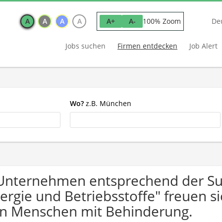
A
A
A
A
100% Zoom
A+
A-
De
Jobs suchen
Firmen entdecken
Job Alert
Wo?
z.B. München
Unternehmen entsprechend der S
ergie und Betriebsstoffe" freuen 
n Menschen mit Behinderung.