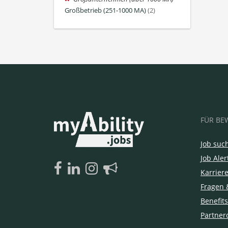
Großbetrieb (251-1000 MA)
(2)
FÜR BE
Job suc
Job Aler
Karrier
Fragen 
Benefits
Partner