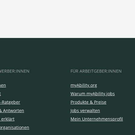
WERBER:INNEN
FÜR ARBEITGEBER:INNEN
hen
myAbility.org
t
Warum myAbility.jobs
e-Ratgeber
Produkte & Preise
& Antworten
Jobs verwalten
 erklärt
Mein Unternehmensprofil
organisationen