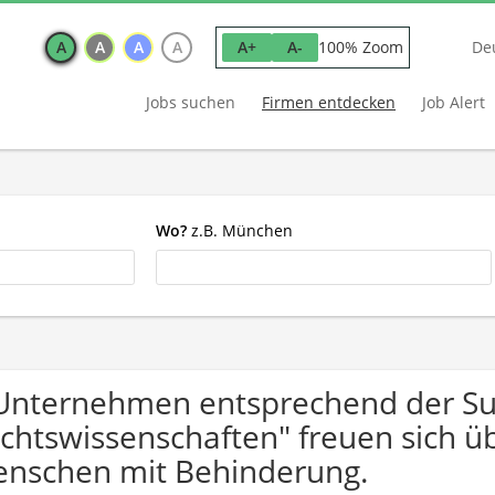
A
A
A
A
100% Zoom
A+
A-
De
Jobs suchen
Firmen entdecken
Job Alert
Wo?
z.B. München
Unternehmen entsprechend der S
chtswissenschaften" freuen sich 
nschen mit Behinderung.