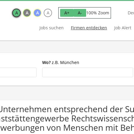
A
A
A
A
100% Zoom
A+
A-
De
Jobs suchen
Firmen entdecken
Job Alert
Wo?
z.B. München
Unternehmen entsprechend der Su
ststättengewerbe Rechtswissensch
werbungen von Menschen mit Beh