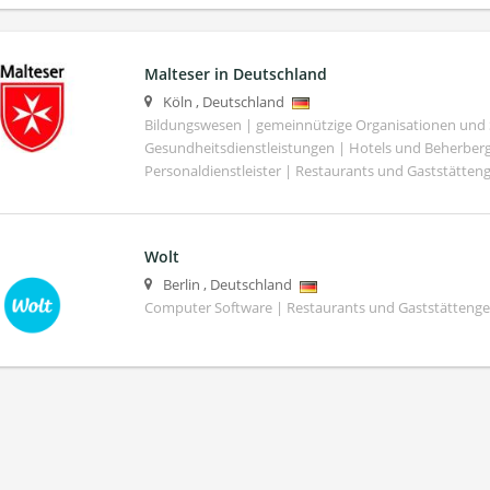
Malteser in Deutschland
Köln
,
Deutschland
Bildungswesen | gemeinnützige Organisationen und S
Gesundheitsdienstleistungen | Hotels und Beherber
Personaldienstleister | Restaurants und Gaststätte
Wolt
Berlin
,
Deutschland
Computer Software | Restaurants und Gaststättenge