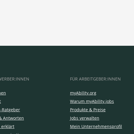
WERBER:INNEN
FÜR ARBEITGEBER:INNEN
hen
myAbility.org
t
Warum myAbility.jobs
e-Ratgeber
Produkte & Preise
& Antworten
Jobs verwalten
 erklärt
Mein Unternehmensprofil