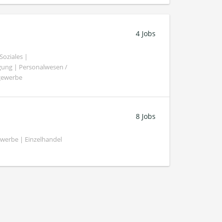
4 Jobs
oziales |
gung | Personalwesen /
ngewerbe
8 Jobs
werbe | Einzelhandel