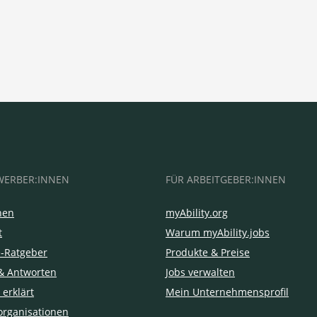
WERBER:INNEN
FÜR ARBEITGEBER:INNEN
hen
myAbility.org
t
Warum myAbility.jobs
e-Ratgeber
Produkte & Preise
& Antworten
Jobs verwalten
 erklärt
Mein Unternehmensprofil
organisationen