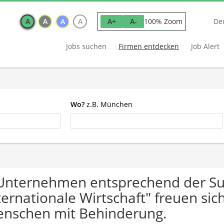
A
A
A
A
100% Zoom
A+
A-
De
Jobs suchen
Firmen entdecken
Job Alert
Wo?
z.B. München
Unternehmen entsprechend der S
ternationale Wirtschaft" freuen s
nschen mit Behinderung.