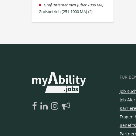
Großunternehmen (über 1000 MA)
Großbetrieb (251-1000 MA)
(2)
FÜR BE
Job suc
Job Aler
Karrier
Fragen 
Benefits
Partner