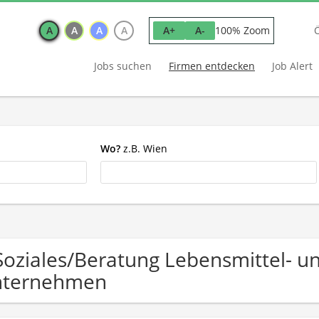
A
A
A
A
100% Zoom
A+
A-
Jobs suchen
Firmen entdecken
Job Alert
Wo?
z.B. Wien
Soziales/Beratung Lebensmittel- 
nternehmen