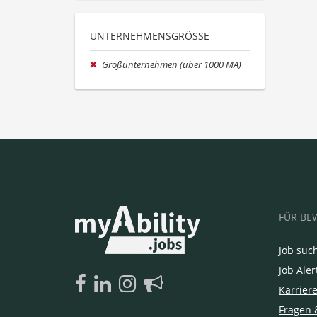
UNTERNEHMENSGRÖSSE
Großunternehmen (über 1000 MA)
FÜR BE
Job suc
Job Aler
Karrier
Fragen 