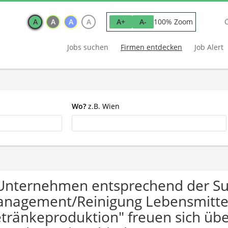
A
A
A
A
100% Zoom
A+
A-
Jobs suchen
Firmen entdecken
Job Alert
Wo?
z.B. Wien
Unternehmen entsprechend der Suc
nagement/Reinigung Lebensmitte
tränkeproduktion" freuen sich ü