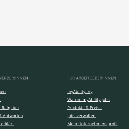
WERBER:INNEN
FÜR ARBEITGEBER:INNEN
hen
myAbility.org
t
Warum myAbility.jobs
e-Ratgeber
Produkte & Preise
& Antworten
Jobs verwalten
 erklärt
Mein Unternehmensprofil