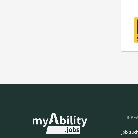
FÜR BE
Job suc