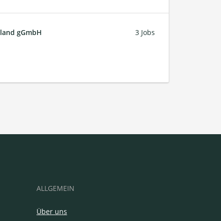
chland gGmbH
3 Jobs
ALLGEMEIN
Über uns