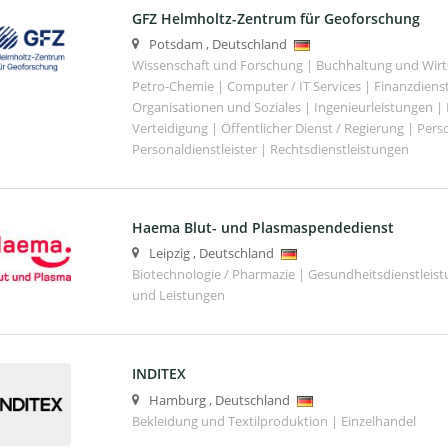
GFZ Helmholtz-Zentrum für Geoforschung
Potsdam
,
Deutschland
Wissenschaft und Forschung | Buchhaltung und Wirt
Petro-Chemie | Computer / IT Services | Finanzdiens
Organisationen und Soziales | Ingenieurleistungen |
Verteidigung | Öffentlicher Dienst / Regierung | Per
Personaldienstleister | Rechtsdienstleistungen
Haema Blut- und Plasmaspendedienst
Leipzig
,
Deutschland
Biotechnologie / Pharmazie | Gesundheitsdienstleis
und Leistungen
INDITEX
Hamburg
,
Deutschland
Bekleidung und Textilproduktion | Einzelhandel