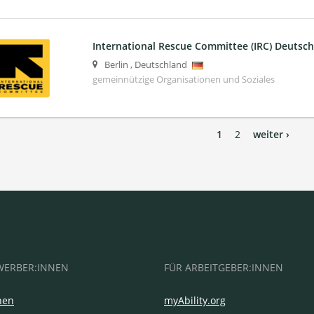
International Rescue Committee (IRC) Deuts
Berlin
,
Deutschland
gemeinnützige Organisationen und Soziales
1
2
weiter ›
WERBER:INNEN
FÜR ARBEITGEBER:INNEN
hen
myAbility.org