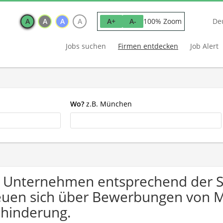
A
A
A
A
100% Zoom
A+
A-
De
Jobs suchen
Firmen entdecken
Job Alert
Wo?
z.B. München
 Unternehmen entsprechend der Su
euen sich über Bewerbungen von 
hinderung.