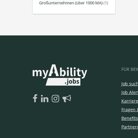
Großunternehmen (über 1000 MA)
(1)
FÜR BE
Job suc
Job Aler
Karrier
Fragen 
Benefits
Partner