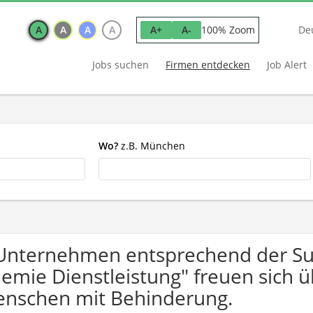
A
A
A
A
100% Zoom
A+
A-
De
Jobs suchen
Firmen entdecken
Job Alert
Wo?
z.B. München
Unternehmen entsprechend der Su
emie Dienstleistung" freuen sich
nschen mit Behinderung.