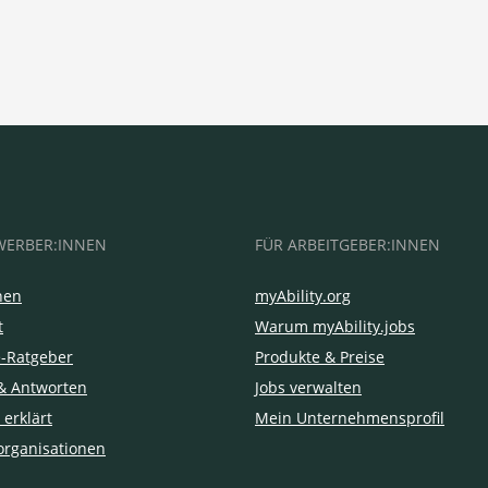
WERBER:INNEN
FÜR ARBEITGEBER:INNEN
hen
myAbility.org
t
Warum myAbility.jobs
e-Ratgeber
Produkte & Preise
& Antworten
Jobs verwalten
 erklärt
Mein Unternehmensprofil
organisationen