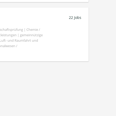
22 Jobs
schaftsprüfung | Chemie /
tleistungen | gemeinnützige
 Luft- und Raumfahrt und
sonalwesen /