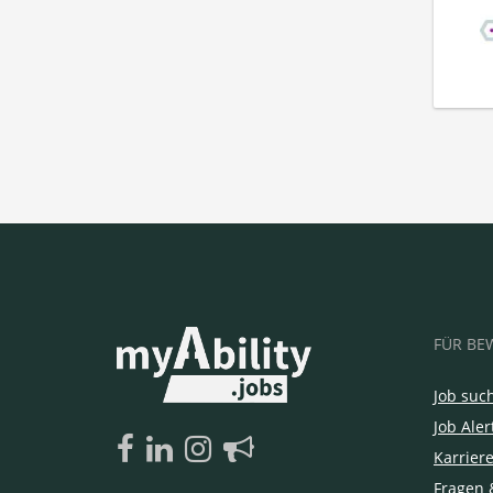
FÜR BE
Job suc
Job Aler
Karrier
Fragen 