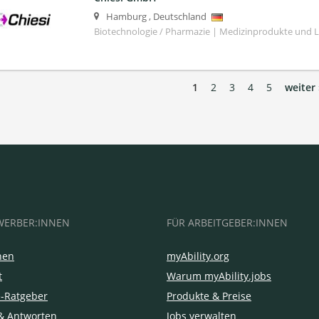
Hamburg
,
Deutschland
Biotechnologie / Pharmazie | Medizinprodukte und 
1
2
3
4
5
weiter 
WERBER:INNEN
FÜR ARBEITGEBER:INNEN
hen
myAbility.org
t
Warum myAbility.jobs
e-Ratgeber
Produkte & Preise
& Antworten
Jobs verwalten