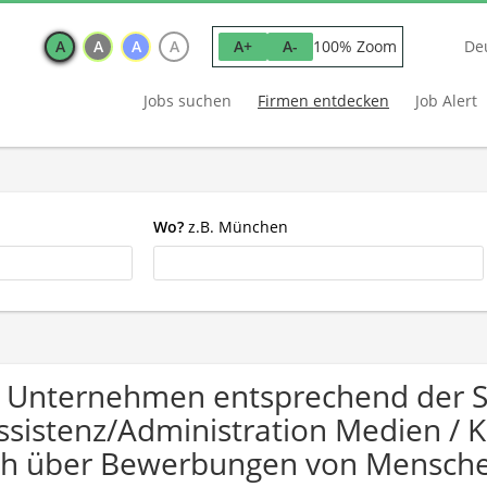
A
A
A
A
100% Zoom
A+
A-
De
Jobs suchen
Firmen entdecken
Job Alert
Wo?
z.B. München
 Unternehmen entsprechend der 
ssistenz/Administration Medien /
ch über Bewerbungen von Mensche