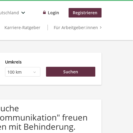
utschland
Login
Registrieren
Karriere-Ratgeber
Für Arbeitgeber:innen
Umkreis
100 km
Suche
 Kommunikation" freuen
n mit Behinderung.