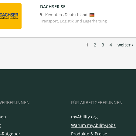
DACHSER SE
Kempten
,
Deutschland
Transport, Logistik und Lagerhaltung
1
2
3
4
weiter ›
WERBER:INNEN
FÜR ARBEITGEBER:INNEN
hen
myAbility.org
t
Warum myAbility.jobs
e-Ratgeber
Produkte & Preise