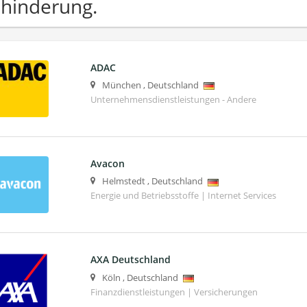
hinderung.
ADAC
München
,
Deutschland
Unternehmensdienstleistungen - Andere
Avacon
Helmstedt
,
Deutschland
Energie und Betriebsstoffe | Internet Services
AXA Deutschland
Köln
,
Deutschland
Finanzdienstleistungen | Versicherungen