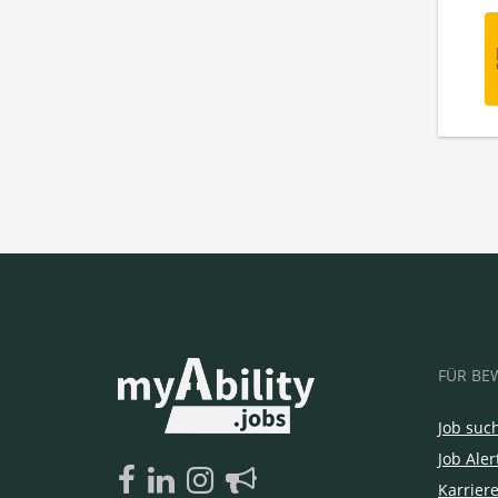
FÜR BE
Job suc
Job Aler
Karrier