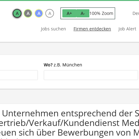
A
A
A
A
100% Zoom
A+
A-
De
Jobs suchen
Firmen entdecken
Job Alert
Wo?
z.B. München
 Unternehmen entsprechend der 
ertrieb/Verkauf/Kundendienst Me
euen sich über Bewerbungen von 