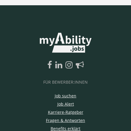
FÜR BEWERBER:INNEN
Job suchen
Job Alert
Karriere-Ratgeber
Fragen & Antworten
Benefits erklärt