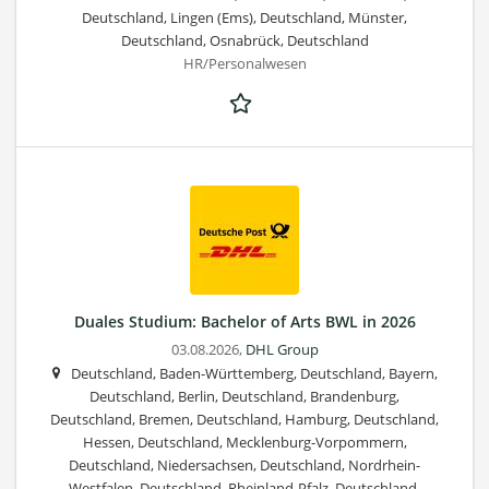
Deutschland, Lingen (Ems), Deutschland, Münster,
Deutschland, Osnabrück, Deutschland
HR/Personalwesen
Duales Studium: Bachelor of Arts BWL in 2026
03.08.2026,
DHL Group
Deutschland, Baden-Württemberg, Deutschland, Bayern,
Deutschland, Berlin, Deutschland, Brandenburg,
Deutschland, Bremen, Deutschland, Hamburg, Deutschland,
Hessen, Deutschland, Mecklenburg-Vorpommern,
Deutschland, Niedersachsen, Deutschland, Nordrhein-
Westfalen, Deutschland, Rheinland-Pfalz, Deutschland,