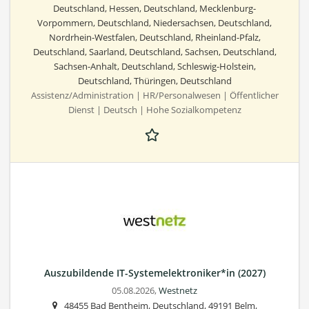
Deutschland, Hessen, Deutschland, Mecklenburg-
Vorpommern, Deutschland, Niedersachsen, Deutschland,
Nordrhein-Westfalen, Deutschland, Rheinland-Pfalz,
Deutschland, Saarland, Deutschland, Sachsen, Deutschland,
Sachsen-Anhalt, Deutschland, Schleswig-Holstein,
Deutschland, Thüringen, Deutschland
Assistenz/Administration | HR/Personalwesen | Öffentlicher
Dienst | Deutsch | Hohe Sozialkompetenz
Auszubildende IT-Systemelektroniker*in (2027)
05.08.2026,
Westnetz
48455 Bad Bentheim, Deutschland, 49191 Belm,