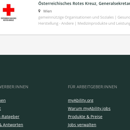
Österreichisches Rotes Kreuz, Generalsekretar
Wien
gemeinnützige Organisationen und Soziales | Gesund
Herstellung - Andere | Medizinprodukte und Leistun
WERBER:INNEN
FÜR ARBEITGEBER:INNEN
hen
myAbility.org
t
Warum myAbility.jobs
e-Ratgeber
Produkte & Preise
& Antworten
Jobs verwalten