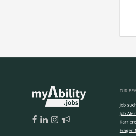
FÜR BE
Job suc
Job Aler
Karrier
Fragen 