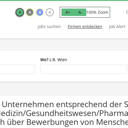
A
A
A
A
100% Zoom
A+
A-
Jobs suchen
Firmen entdecken
Job Alert
Wo?
z.B. Wien
 Unternehmen entsprechend der 
edizin/Gesundheitswesen/Pharma I
ch über Bewerbungen von Mensche