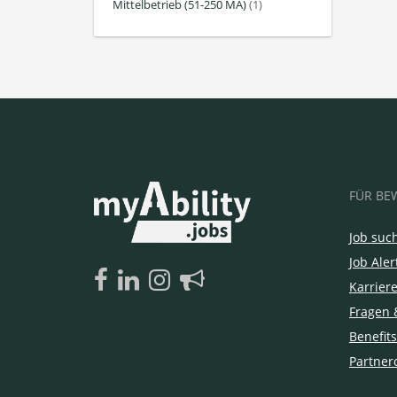
Mittelbetrieb (51-250 MA)
(1)
FÜR BE
Job suc
Job Aler
Karrier
Fragen 
Benefits
Partner