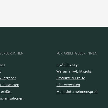
WERBER:INNEN
FÜR ARBEITGEBER:INNEN
hen
myAbility.org
t
Warum myAbility.jobs
e-Ratgeber
Produkte & Preise
& Antworten
Jobs verwalten
 erklärt
Mein Unternehmensprofil
organisationen