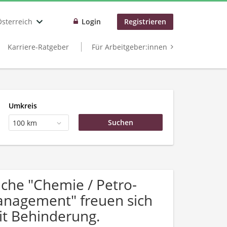
Österreich
Login
Registrieren
Karriere-Ratgeber
Für Arbeitgeber:innen
Umkreis
100 km
che "Chemie / Petro-
anagement" freuen sich
t Behinderung.