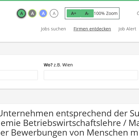
A
A
A
A
100% Zoom
A+
A-
Jobs suchen
Firmen entdecken
Job Alert
Wo?
z.B. Wien
Unternehmen entsprechend der Su
emie Betriebswirtschaftslehre / M
er Bewerbungen von Menschen mi