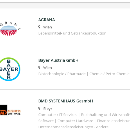
AGRANA
Wien
Lebensmittel- und Getränkeproduktion
Bayer Austria GmbH
Wien
Biotechnologie / Pharmazie | Chemie / Petro-Chemie
BMD SYSTEMHAUS GesmbH
Steyr
Computer / IT Services | Buchhaltung und Wirtschaf
Software | Computer Hardware | Finanzdienstleistu
Unternehmensdienstleistungen - Andere