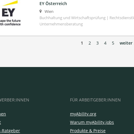
EY Österreich
Wien
Buchhaltung und Wirtschaftsprüfung | Rechtsdienstl
Unternehmensberatung
1
2
3
4
5
weiter 
WERBER:INNEN
FÜR ARBEITGEBER:INNEN
hen
myAbility.org
t
Warum myAbility.jobs
e-Ratgeber
Produkte & Preise