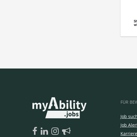
FÜR BE
Job suc
Job Aler
Karrier