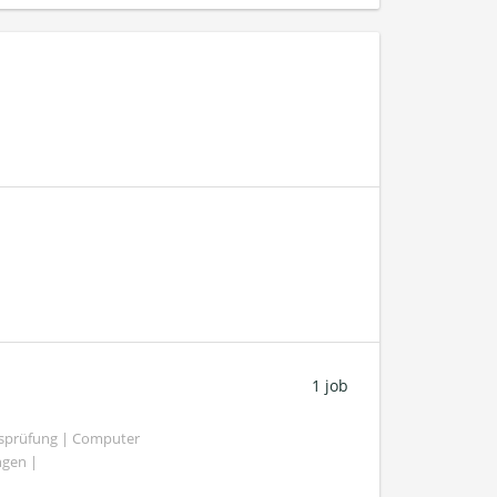
1 job
tsprüfung | Computer
ngen |