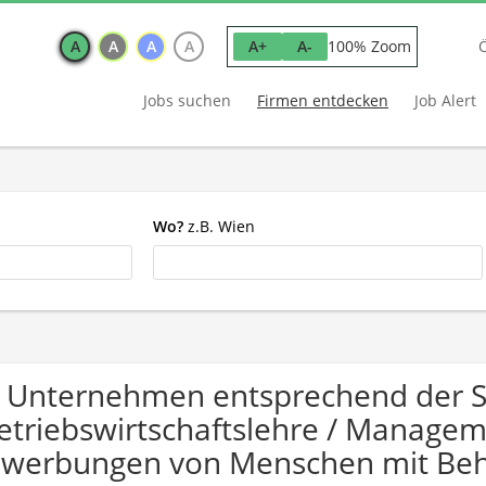
A
A
A
A
100% Zoom
A+
A-
Jobs suchen
Firmen entdecken
Job Alert
Wo?
z.B. Wien
 Unternehmen entsprechend der 
etriebswirtschaftslehre / Managem
werbungen von Menschen mit Beh