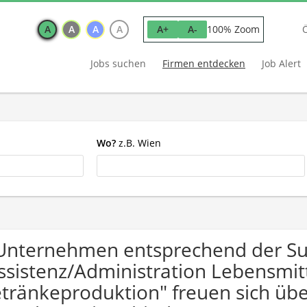
A
A
A
A
100% Zoom
A+
A-
Jobs suchen
Firmen entdecken
Job Alert
Wo?
z.B. Wien
Unternehmen entsprechend der S
ssistenz/Administration Lebensmit
tränkeproduktion" freuen sich ü