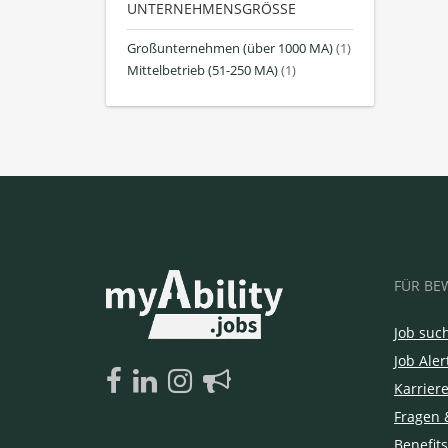
UNTERNEHMENSGRÖSSE
Großunternehmen (über 1000 MA)
(1)
Mittelbetrieb (51-250 MA)
(1)
FÜR BE
Job suc
Job Aler
Karrier
Fragen 
Benefits