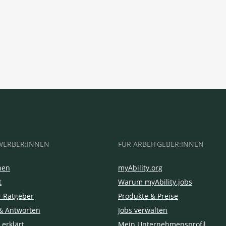
WERBER:INNEN
FÜR ARBEITGEBER:INNEN
hen
myAbility.org
t
Warum myAbility.jobs
e-Ratgeber
Produkte & Preise
& Antworten
Jobs verwalten
 erklärt
Mein Unternehmensprofil