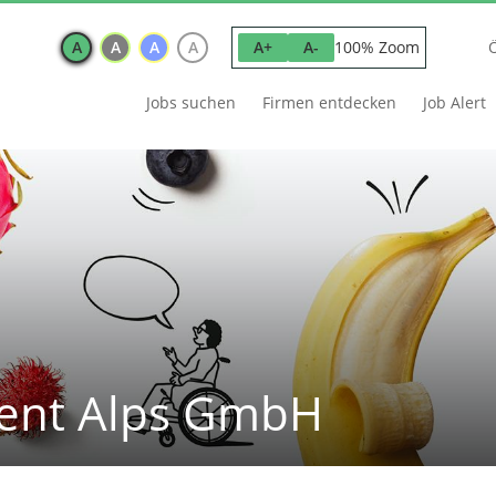
A
A
A
A
100% Zoom
A+
A-
Jobs suchen
Firmen entdecken
Job Alert
ent Alps GmbH