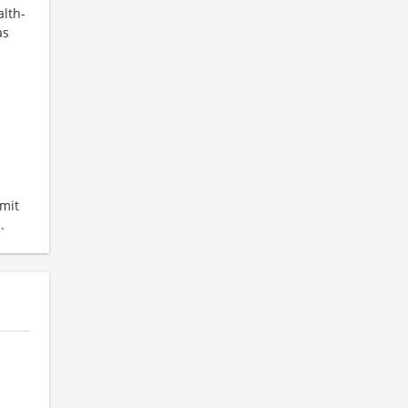
alth-
as
mit
.