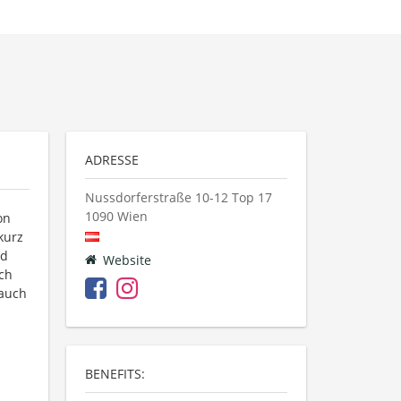
ADRESSE
Nussdorferstraße 10-12 Top 17
1090
Wien
on
kurz
nd
Website
ch
 auch
BENEFITS: