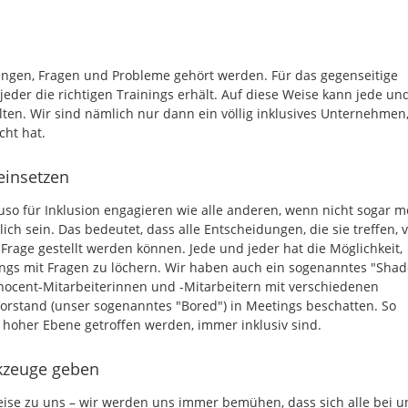
nungen, Fragen und Probleme gehört werden. Für das gegenseitige
 jeder die richtigen Trainings erhält. Auf diese Weise kann jede un
alten. Wir sind nämlich nur dann ein völlig inklusives Unternehmen
cht hat.
 einsetzen
so für Inklusion engagieren wie alle anderen, wenn nicht sogar m
rlich sein. Das bedeutet, dass alle Entscheidungen, die sie treffen, 
age gestellt werden können. Jede und jeder hat die Möglichkeit,
ings mit Fragen zu löchern. Wir haben auch ein sogenanntes "Sha
nnocent-Mitarbeiterinnen und -Mitarbeitern mit verschiedenen
orstand (unser sogenanntes "Bored") in Meetings beschatten. So
f hoher Ebene getroffen werden, immer inklusiv sind.
rkzeuge geben
 Reise zu uns – wir werden uns immer bemühen, dass sich alle bei u