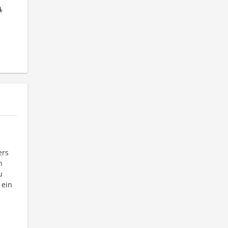
ers
n
u
 ein