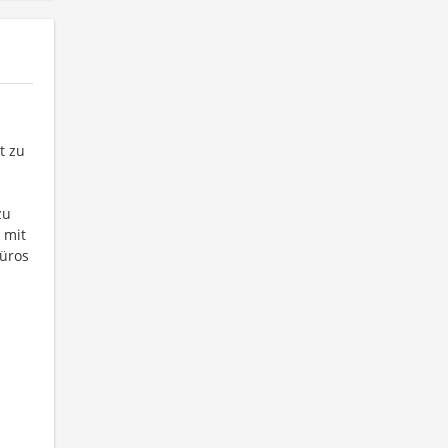
t zu
zu
 mit
Büros
h