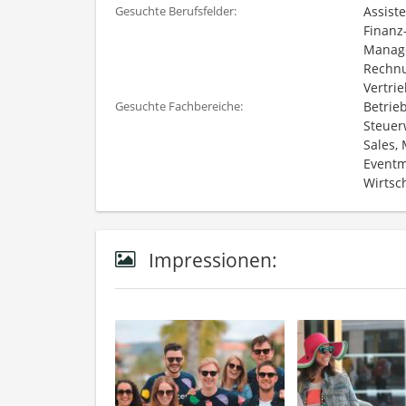
Assiste
Gesuchte Berufsfelder:
Finanz
Manage
Rechnu
Vertri
Betrie
Gesuchte Fachbereiche:
Steuerw
Sales,
Eventm
Wirtsc
Impressionen: