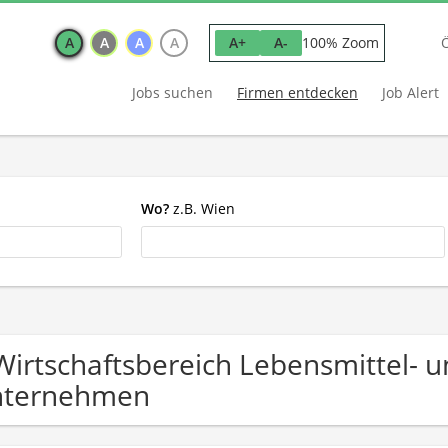
A
A
A
A
100% Zoom
A+
A-
Jobs suchen
Firmen entdecken
Job Alert
Wo?
z.B. Wien
Wirtschaftsbereich Lebensmittel- 
nternehmen