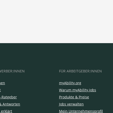
WERBER:INNEN
FÜR ARBEITGEBER:INNEN
hen
myAbility.org
t
Warum myAbility.jobs
e-Ratgeber
Produkte & Preise
& Antworten
Jobs verwalten
 erklärt
Mein Unternehmensprofil