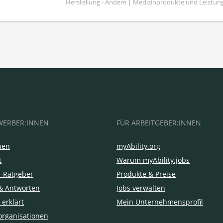
Herstellung - Andere | Medizinprodukte und Leistun
WERBER:INNEN
FÜR ARBEITGEBER:INNEN
hen
myAbility.org
t
Warum myAbility.jobs
e-Ratgeber
Produkte & Preise
& Antworten
Jobs verwalten
 erklärt
Mein Unternehmensprofil
organisationen