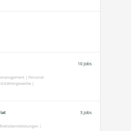
10 Jobs
demanagement | Personal
aststättengewerbe |
iat
3 Jobs
heitsdienstleistungen |