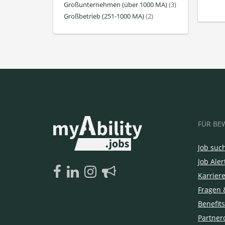
Großunternehmen (über 1000 MA)
(3)
Großbetrieb (251-1000 MA)
(2)
FÜR BE
Job suc
Job Aler
Karrier
Fragen 
Benefits
Partner