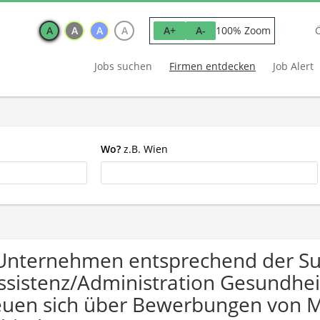
A
A
A
A
100% Zoom
A+
A-
Jobs suchen
Firmen entdecken
Job Alert
Wo?
z.B. Wien
Unternehmen entsprechend der S
ssistenz/Administration Gesundhei
euen sich über Bewerbungen von 