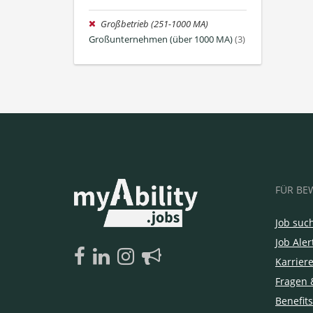
Großbetrieb (251-1000 MA)
Großunternehmen (über 1000 MA)
(3)
FÜR BE
Job suc
Job Aler
Karrier
Fragen 
Benefits