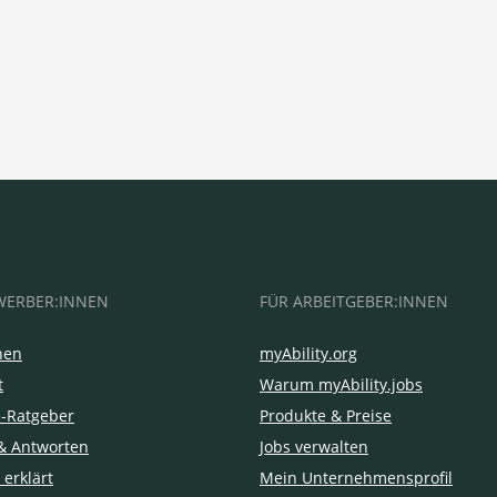
WERBER:INNEN
FÜR ARBEITGEBER:INNEN
hen
myAbility.org
t
Warum myAbility.jobs
e-Ratgeber
Produkte & Preise
& Antworten
Jobs verwalten
 erklärt
Mein Unternehmensprofil