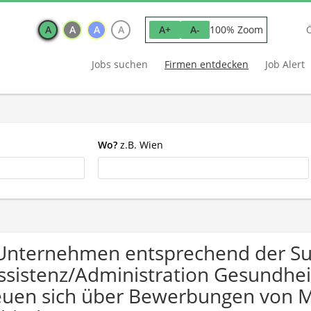
A
A
A
A
100% Zoom
A+
A-
Jobs suchen
Firmen entdecken
Job Alert
Wo?
z.B. Wien
Unternehmen entsprechend der S
ssistenz/Administration Gesundhei
euen sich über Bewerbungen von 