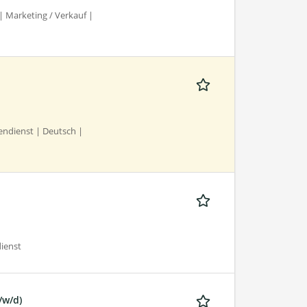
| Marketing / Verkauf |
ndienst | Deutsch |
ienst
/w/d)