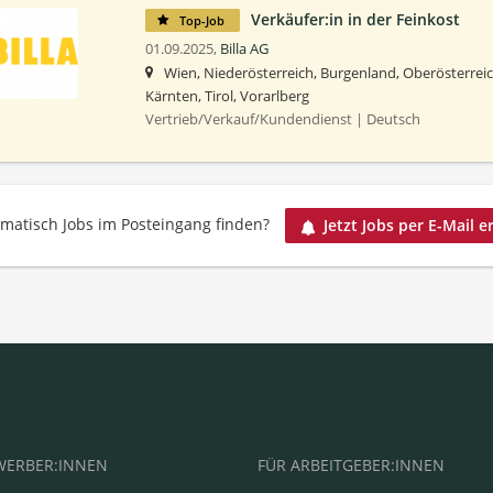
Verkäufer:in in der Feinkost
Top-Job
01.09.2025,
Billa AG
Wien, Niederösterreich, Burgenland, Oberösterreic
Kärnten, Tirol, Vorarlberg
Vertrieb/Verkauf/Kundendienst | Deutsch
matisch Jobs im Posteingang finden?
Jetzt Jobs per E-Mail e
WERBER:INNEN
FÜR ARBEITGEBER:INNEN