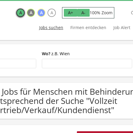
A
A
A
A
100% Zoom
A+
A-
Jobs suchen
Firmen entdecken
Job Alert
Wo?
z.B. Wien
 Jobs für Menschen mit Behinderu
tsprechend der Suche "Vollzeit
rtrieb/Verkauf/Kundendienst"