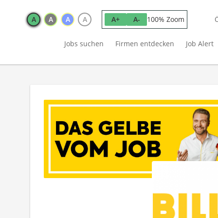
A
A
A
A
100% Zoom
A+
A-
Jobs suchen
Firmen entdecken
Job Alert