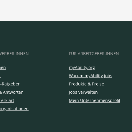
WERBER:INNEN
FÜR ARBEITGEBER:INNEN
hen
myAbility.org
t
Warum myAbility.jobs
e-Ratgeber
Produkte & Preise
& Antworten
Jobs verwalten
 erklärt
Mein Unternehmensprofil
organisationen