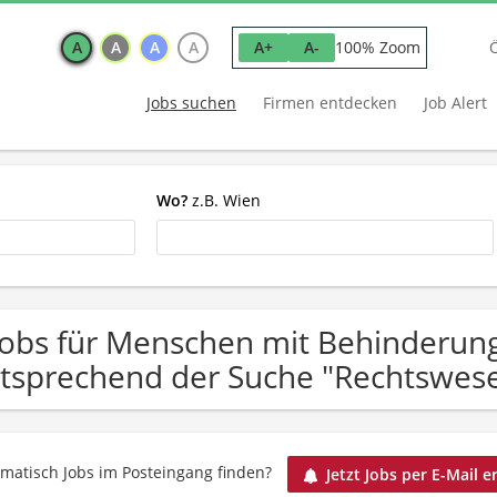
A
A
A
A
100% Zoom
A+
A-
Jobs suchen
Firmen entdecken
Job Alert
Wo?
z.B. Wien
Jobs für Menschen mit Behinderung
tsprechend der Suche "Rechtswes
matisch Jobs im Posteingang finden?
Jetzt Jobs per E-Mail e