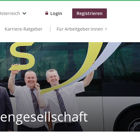
Österreich
Login
Registrieren
Karriere-Ratgeber
Für Arbeitgeber:innen
engesellschaft