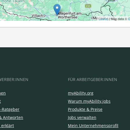
Leaflet
| Map data ©
G
WERBER:INNEN
FÜR ARBEITGEBER:INNEN
hen
myAbility.org
t
Warum myAbility.jobs
e-Ratgeber
Produkte & Preise
& Antworten
Jobs verwalten
 erklärt
Mein Unternehmensprofil