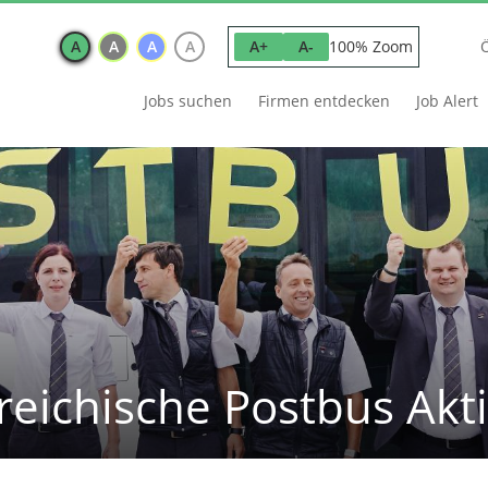
A
A
A
A
100% Zoom
A+
A-
Jobs suchen
Firmen entdecken
Job Alert
reichische Postbus Akti