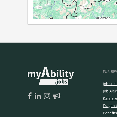
FÜR BE
Job suc
Job Aler
Karrier
Fragen 
Benefits