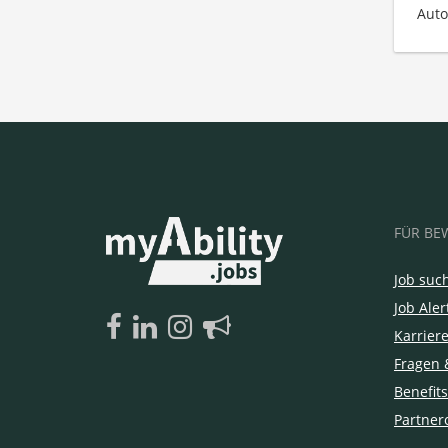
Auto
FÜR BE
Job suc
Job Aler
Karrier
Fragen 
Benefits
Partner