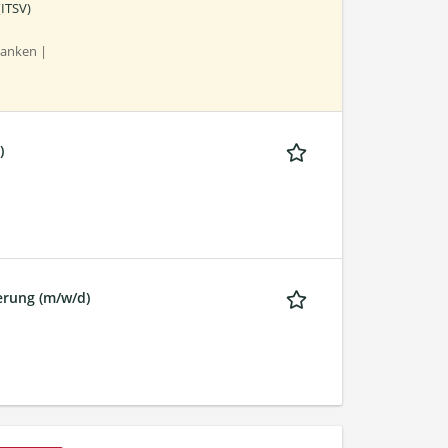
(ITSV)
banken |
)
erung (m/w/d)