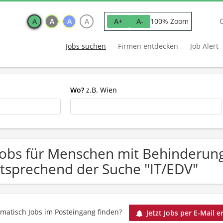
A
A
A
A
100% Zoom
A+
A-
Jobs suchen
Firmen entdecken
Job Alert
Wo?
z.B. Wien
Jobs für Menschen mit Behinderung
tsprechend der Suche "IT/EDV"
matisch Jobs im Posteingang finden?
Jetzt Jobs per E-Mail e