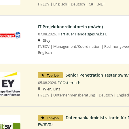
IT/EDV | Englisch | Deutsch | C# | .NET
IT Projektkoordinator*in (m/w/d)
07.08.2026,
Hartlauer Handelsges.m.b.H.
Steyr
IT/EDV | Management/Koordination | Rechnungswese
Englisch
Senior Penetration Tester (w/m/
Top-Job
05.08.2026,
EY Österreich
Wien, Linz
IT/EDV | Unternehmensberatung | Deutsch | Englisch
Datenbankadministrator:in für 
Top-Job
(w/m/x)