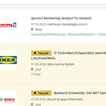
(Junior) Marketing Analyst*in (m/w/d)
07.08.2026,
Hartlauer Handelsges.m.b.H.
Steyr
Marketing/PR/Werbung | Wirtschaftsbereich | IT/EDV 
IT Techniker:in/Specialist (w/m/d
Top-Job
Linz/Haid/Wels
07.08.2026,
IKEA Austria GmbH
Linz
IT/EDV
Backend Entwickler C#/.NET (w/m
Top-Job
07.08.2026,
Bosch-Gruppe Österreich
Linz