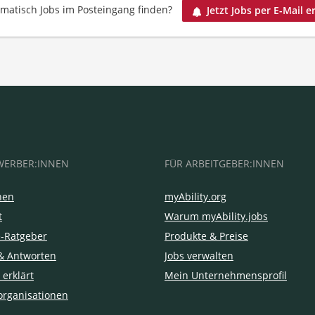
matisch Jobs im Posteingang finden?
Jetzt Jobs per E-Mail e
WERBER:INNEN
FÜR ARBEITGEBER:INNEN
hen
myAbility.org
t
Warum myAbility.jobs
e-Ratgeber
Produkte & Preise
& Antworten
Jobs verwalten
 erklärt
Mein Unternehmensprofil
organisationen