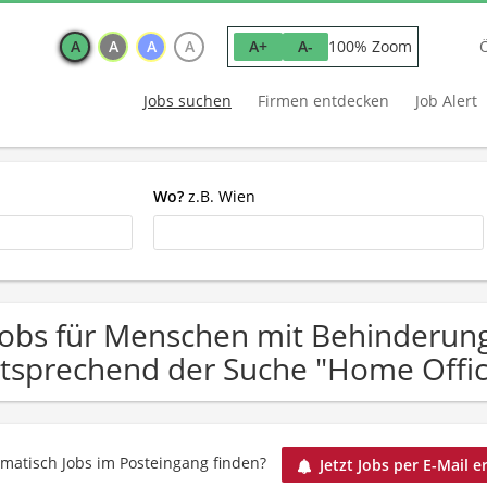
A
A
A
A
100% Zoom
A+
A-
Jobs suchen
Firmen entdecken
Job Alert
Wo?
z.B. Wien
Jobs für Menschen mit Behinderung
tsprechend der Suche "Home Offic
matisch Jobs im Posteingang finden?
Jetzt Jobs per E-Mail e