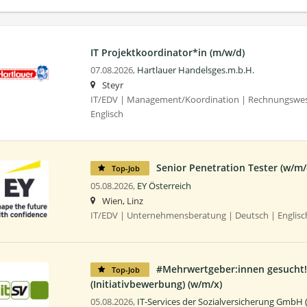
IT Projektkoordinator*in (m/w/d)
07.08.2026,
Hartlauer Handelsges.m.b.H.
Steyr
IT/EDV | Management/Koordination | Rechnungswese
Englisch
Senior Penetration Tester (w/m/
Top-Job
05.08.2026,
EY Österreich
Wien, Linz
IT/EDV | Unternehmensberatung | Deutsch | Englisch
#Mehrwertgeber:innen gesucht!
Top-Job
(Initiativbewerbung) (w/m/x)
05.08.2026,
IT-Services der Sozialversicherung GmbH 