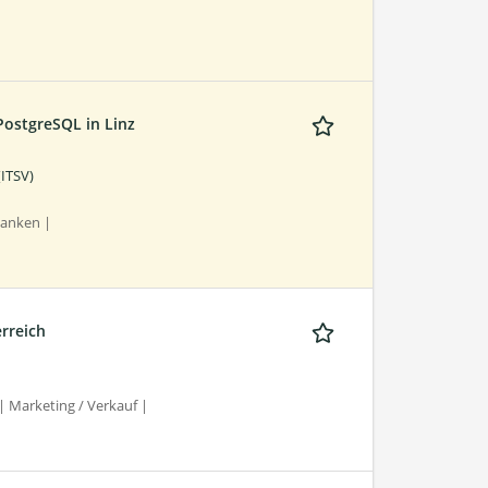
PostgreSQL in Linz
(ITSV)
banken |
rreich
| Marketing / Verkauf |