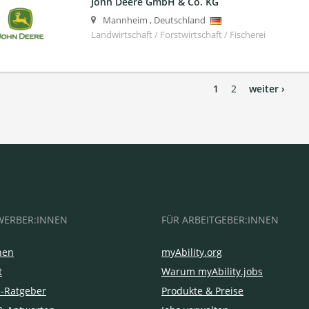
John Deere GmbH & Co. KG
Mannheim
,
Deutschland
Landwirtschaft / Forstwirtschaft / Fischerei
1
2
weiter ›
WERBER:INNEN
FÜR ARBEITGEBER:INNEN
hen
myAbility.org
t
Warum myAbility.jobs
e-Ratgeber
Produkte & Preise