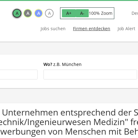
A
A
A
A
100% Zoom
A+
A-
De
Jobs suchen
Firmen entdecken
Job Alert
Wo?
z.B. München
 Unternehmen entsprechend der 
echnik/Ingenieurwesen Medizin" fr
werbungen von Menschen mit Beh