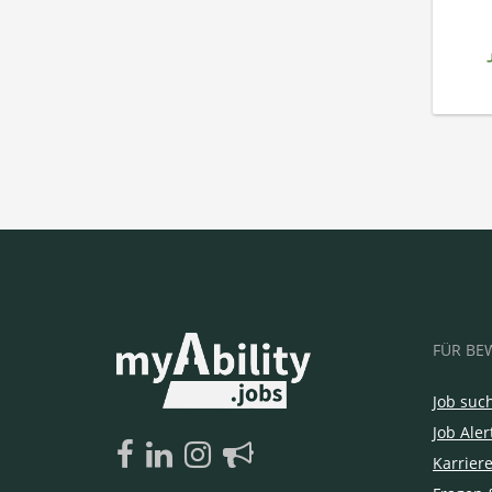
FÜR BE
Job suc
Job Aler
Karrier