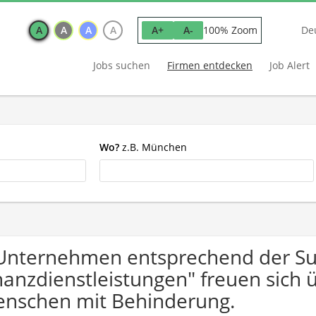
A
A
A
A
100% Zoom
A+
A-
De
Jobs suchen
Firmen entdecken
Job Alert
Wo?
z.B. München
Unternehmen entsprechend der Suc
nanzdienstleistungen" freuen sic
nschen mit Behinderung.