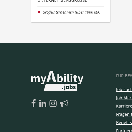
UNTERNEHMENSGRÖSSE
Großunternehmen (über 1000 MA)
FÜR BE
Job suc
Job Aler
Karrier
Fragen 
Benefits
Partner