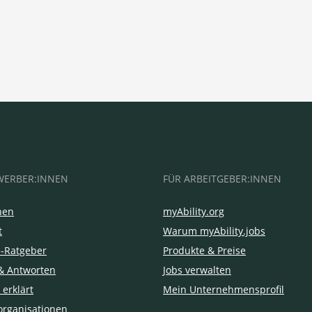
WERBER:INNEN
FÜR ARBEITGEBER:INNEN
hen
myAbility.org
t
Warum myAbility.jobs
e-Ratgeber
Produkte & Preise
& Antworten
Jobs verwalten
 erklärt
Mein Unternehmensprofil
organisationen