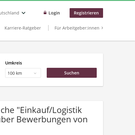
utschland
Login
Registrieren
Karriere-Ratgeber
Für Arbeitgeber:innen
Umkreis
100 km
he "Einkauf/Logistik
h über Bewerbungen von