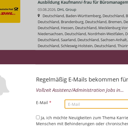
Ausbildung Kaufmann/-frau für Büromanageme
03.08.2026,
DHL Group
Deutschland, Baden-Württemberg, Deutschland, Ba
Deutschland, Brandenburg, Deutschland, Bremen, D
Deutschland, Hessen, Deutschland, Mecklenburg-Vo
Niedersachsen, Deutschland, Nordrhein-Westfalen, De
Deutschland, Saarland, Deutschland, Sachsen-Anhalt,
Deutschland, Schleswig-Holstein, Deutschland, Thüri
Assistenz/Administration | Deutsch | Englisch | Mat
Office (allgemein)
Regelmäßig E-Mails bekommen fü
Koordinator (m/w/d) Wareneingang - INTERN
01.08.2026,
BG Kliniken
Vollzeit Assistenz/Administration Jobs in...
Hamburg, Deutschland
Assistenz/Administration
E-Mail
*
Ja, ich möchte Neuigkeiten zum Thema Karrie
Jobs bei der ZEIT Verlagsgruppe
Top-Job
Menschen mit Behinderungen oder chronische