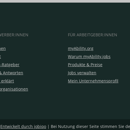
WERBER:INNEN
FÜR ARBEITGEBER:INNEN
hen
myAbility.org
t
Warum myAbility.jobs
e-Ratgeber
Produkte & Preise
& Antworten
Jobs verwalten
 erklärt
Mein Unternehmensprofil
organisationen
|
Entwickelt durch jobiqo
| Bei Nutzung dieser Seite stimmen Sie d