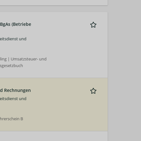
 BgAs (Betriebe
eitsdienst und
ling | Umsatzsteuer- und
lsgesetzbuch
und Rechnungen
eitsdienst und
ührerschein B