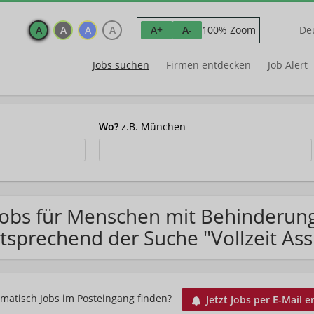
A
A
A
A
100% Zoom
A+
A-
De
Jobs suchen
Firmen entdecken
Job Alert
Wo?
z.B. München
Jobs für Menschen mit Behinderu
tsprechend der Suche "Vollzeit Ass
matisch Jobs im Posteingang finden?
Jetzt Jobs per E-Mail e