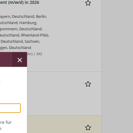
nt (m/w/d) in 2026
yern, Deutschland, Berlin,
eutschland, Hamburg,
rpommern, Deutschland,
utschland, Rheinland-Pfalz,
 Deutschland, Sachsen,
ngen, Deutschland
hematik (allgemein) | MS
r
re für
n