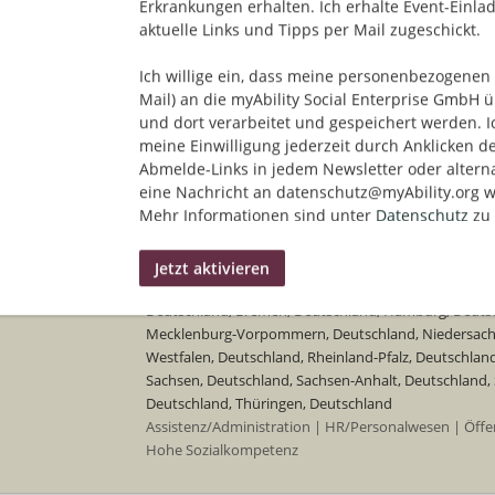
Erkrankungen erhalten. Ich erhalte Event-Einla
30.07.2026,
ZEIT Verlagsgruppe
aktuelle Links und Tipps per Mail zugeschickt.
Hamburg, Deutschland, München, Deutschland
Assistenz/Administration | Design/Grafik | Finanz-
Ich willige ein, dass meine personenbezogenen 
HR/Personalwesen | IT/EDV
Mail) an die myAbility Social Enterprise GmbH ü
und dort verarbeitet und gespeichert werden. I
meine Einwilligung jederzeit durch Anklicken d
Ausbildung zur/zum Fachangeste
Top-Job
Abmelde-Links in jedem Newsletter oder altern
Arbeitsmarktdienstleistungen (w/m/d)
eine Nachricht an datenschutz@myAbility.org w
Mehr Informationen sind unter
Datenschutz
zu 
30.07.2026,
Bundesagentur für Arbeit
Deutschland, 72336 Balingen, Deutschland, Konsta
Deutschland, Reutlingen, Deutschland, Ulm, Deutsc
Deutschland, Bayern, Deutschland, Berlin, Deutschla
Deutschland, Bremen, Deutschland, Hamburg, Deutsc
Mecklenburg-Vorpommern, Deutschland, Niedersachs
Westfalen, Deutschland, Rheinland-Pfalz, Deutschland
Sachsen, Deutschland, Sachsen-Anhalt, Deutschland, 
Deutschland, Thüringen, Deutschland
Assistenz/Administration | HR/Personalwesen | Öffen
Hohe Sozialkompetenz