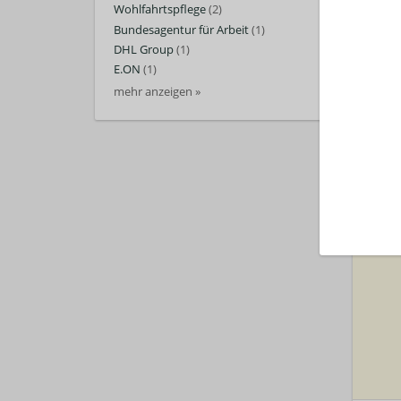
Wohlfahrtspflege
(2)
Bundesagentur für Arbeit
(1)
DHL Group
(1)
E.ON
(1)
mehr anzeigen »