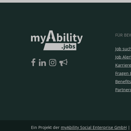
FÜR BE
Job suc
Job Aler
Karrier
Fragen 
Benefits
Partner
Ein Projekt der
myAbility Social Enterprise GmbH