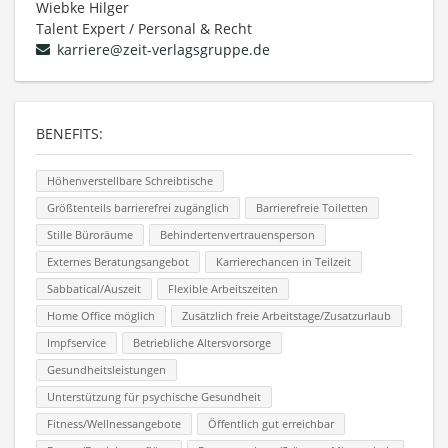
Wiebke Hilger
Talent Expert / Personal & Recht
karriere@zeit-verlagsgruppe.de
BENEFITS:
Höhenverstellbare Schreibtische
Größtenteils barrierefrei zugänglich
Barrierefreie Toiletten
Stille Büroräume
Behindertenvertrauensperson
Externes Beratungsangebot
Karrierechancen in Teilzeit
Sabbatical/Auszeit
Flexible Arbeitszeiten
Home Office möglich
Zusätzlich freie Arbeitstage/Zusatzurlaub
Impfservice
Betriebliche Altersvorsorge
Gesundheitsleistungen
Unterstützung für psychische Gesundheit
Fitness/Wellnessangebote
Öffentlich gut erreichbar