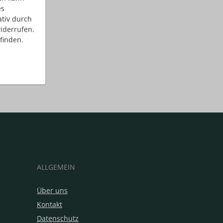
es
ativ durch
iderrufen.
finden.
ALLGEMEIN
Über uns
Kontakt
Datenschutz