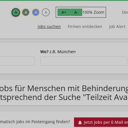
A
A
A
A
100% Zoom
A+
A-
De
Jobs suchen
Firmen entdecken
Job Alert
Wo?
z.B. München
Jobs für Menschen mit Behinderun
tsprechend der Suche "Teilzeit Av
matisch Jobs im Posteingang finden?
Jetzt Jobs per E-Mail e