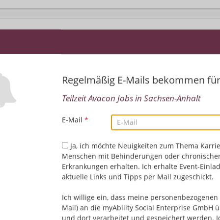
Regelmäßig E-Mails bekommen fü
Teilzeit Avacon Jobs in Sachsen-Anhalt
Leider keine Jobs gefu
E-Mail
*
Neue Suche starten
Ja, ich möchte Neuigkeiten zum Thema Karrie
Menschen mit Behinderungen oder chronische
Erkrankungen erhalten. Ich erhalte Event-Einla
aktuelle Links und Tipps per Mail zugeschickt.
Ich willige ein, dass meine personenbezogenen 
Mail) an die myAbility Social Enterprise GmbH ü
und dort verarbeitet und gespeichert werden. I