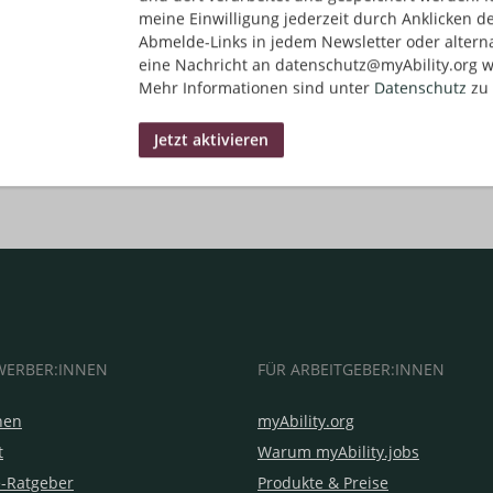
meine Einwilligung jederzeit durch Anklicken d
Abmelde-Links in jedem Newsletter oder altern
eine Nachricht an datenschutz@myAbility.org w
Mehr Informationen sind unter
Datenschutz
zu 
WERBER:INNEN
FÜR ARBEITGEBER:INNEN
hen
myAbility.org
t
Warum myAbility.jobs
e-Ratgeber
Produkte & Preise