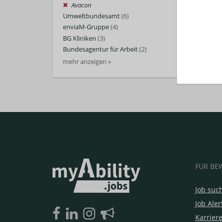
Avacon
Umweltbundesamt
(6)
enviaM-Gruppe
(4)
BG Kliniken
(3)
Bundesagentur für Arbeit
(2)
mehr anzeigen »
FÜR BE
Job suc
Job Aler
Karrier