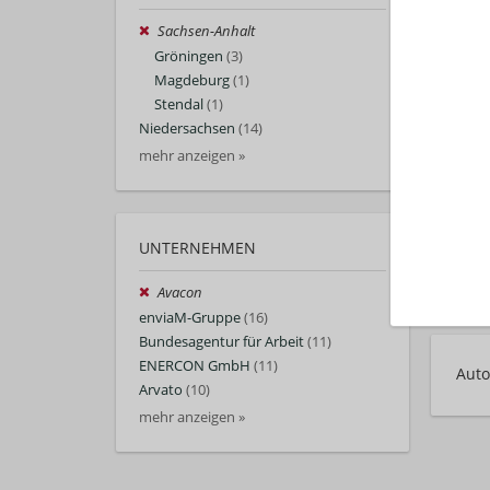
Sachsen-Anhalt
Gröningen
(3)
Magdeburg
(1)
Stendal
(1)
Niedersachsen
(14)
mehr anzeigen »
UNTERNEHMEN
Avacon
enviaM-Gruppe
(16)
Bundesagentur für Arbeit
(11)
ENERCON GmbH
(11)
Auto
Arvato
(10)
mehr anzeigen »