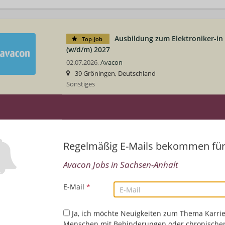
Ausbildung zum Elektroniker-in 
Top-Job
(w/d/m) 2027
02.07.2026,
Avacon
39 Gröningen, Deutschland
Sonstiges
Duales Studium Bachelor of Arts
Top-Job
BWL (w/d/m) 2027
Regelmäßig E-Mails bekommen fü
01.07.2026,
Avacon
38350 Helmstedt, Deutschland, 39 Stendal, Deuts
Avacon Jobs in Sachsen-Anhalt
Sonstiges | Rechnungswesen/Controlling | HR/Pers
Assistenz/Administration | Unternehmensberatung
E-Mail
*
Ja, ich möchte Neuigkeiten zum Thema Karrie
Duales Studium Bachelor of Eng
Top-Job
Menschen mit Behinderungen oder chronische