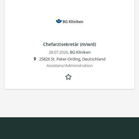
Chefarztsekretär (m/w/d)
28.07.2026,
BG Kliniken
25826 St. Peter-Ording, Deutschland
Assistenz/Administration