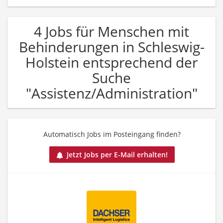
4 Jobs für Menschen mit
Behinderungen in Schleswig-
Holstein entsprechend der
Suche
"Assistenz/Administration"
Automatisch Jobs im Posteingang finden?
Jetzt Jobs per E-Mail erhalten!