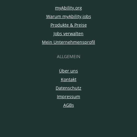
myAbility.org
Warum myAbility.jobs
Produkte & Preise
Jobs verwalten
Mein Unternehmensprofil
ALLGEMEIN
Über uns
Kontakt
Datenschutz
Impressum
AGBs