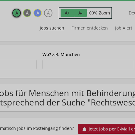
A
A
A
A
100% Zoom
A+
A-
De
Jobs suchen
Firmen entdecken
Job Alert
Wo?
z.B. München
Jobs für Menschen mit Behinderung
tsprechend der Suche "Rechtswese
matisch Jobs im Posteingang finden?
Jetzt Jobs per E-Mail e