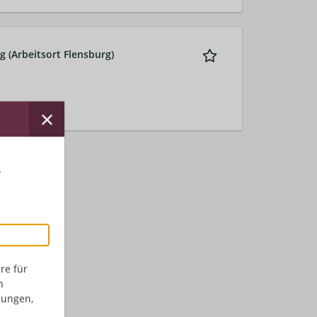
g (Arbeitsort Flensburg)
r
re für
n
dungen,