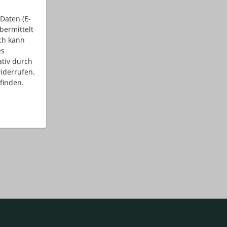
Daten (E-
bermittelt
ch kann
es
ativ durch
iderrufen.
finden.